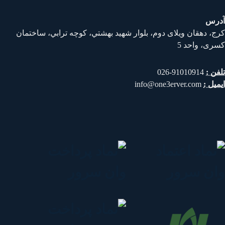
رس
ج، دهقان ويلای دوم، بلوار شهيد بهشتي، كوچه ترابي، ساختمان
ری، واحد 5
فن :
91010914-026
میل :
info@one3erver.com