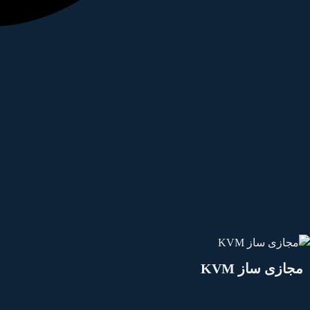
جازی ساز KVM