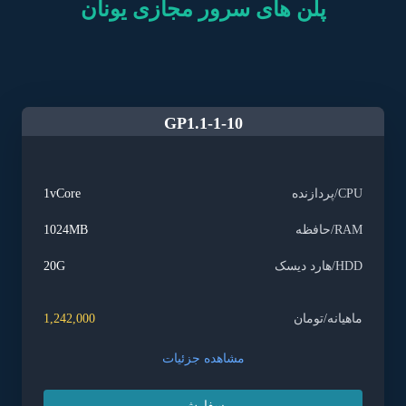
پلن های سرور مجازی یونان
GP1.1-1-10
CPU/پردازنده
1vCore
RAM/حافظه
1024MB
HDD/هارد دیسک
20G
ماهیانه/تومان
1,242,000
مشاهده جزئیات
سفارش