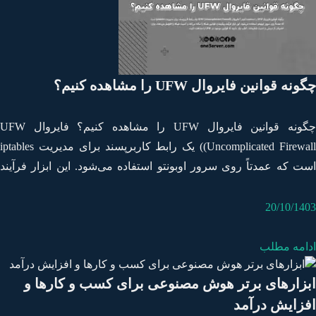
نه قوانین فایروال UFW را مشاهده کنیم؟
چگونه قوانین فایروال UFW را مشاهده کنیم؟ فایروال UFW
(Uncomplicated Firewall) یک رابط کاربرپسند برای مدیریت iptables
ت که عمدتاً روی سرور اوبونتو استفاده می‌شود. این ابزار فرآیند
کربندی قوانین شبکه را ساده می‌کند و امنیت شبکه را افزایش
‌دهد. برای اطمینان از درستی و امنیت تنظیمات، اغلب نیاز دارید که
20/10/14
نین موجود در UFW&hellip;
امه مطلب
زارهای برتر هوش مصنوعی برای کسب و کارها و
زایش درآمد