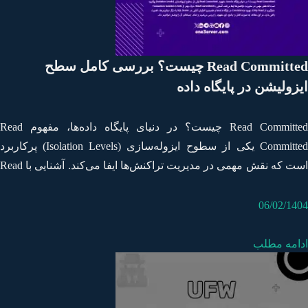
Read Committed چیست؟ بررسی کامل سطح
زولیشن در پایگاه داده
Read Committed چیست؟ در دنیای پایگاه داده‌ها، مفهوم Read
Committed یکی از سطوح ایزوله‌سازی (Isolation Levels) پرکاربرد
است که نقش مهمی در مدیریت تراکنش‌ها ایفا می‌کند. آشنایی با Read
Committed، درک بهتر از Transaction Isolation Levels، جلوگیری از
Dirty Read، بهبود Consistency در پایگاه داده‌ها و همچنین افزایش
06/02/14
 SQL Server یا دیگر دیتابیس‌ها،&hellip;
امه مطلب