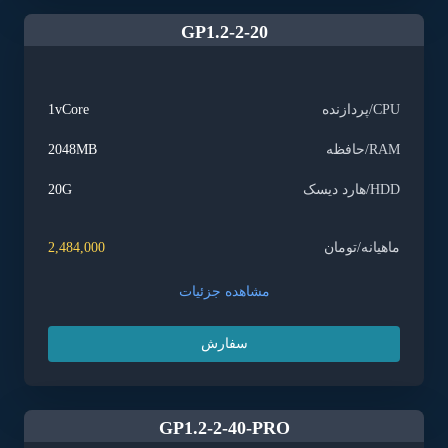
GP1.2-2-20
CPU/پردازنده
1vCore
RAM/حافظه
2048MB
HDD/هارد دیسک
20G
ماهیانه/تومان
2,484,000
مشاهده جزئیات
سفارش
GP1.2-2-40-PRO