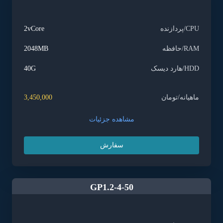
CPU/پردازنده
2vCore
RAM/حافظه
2048MB
HDD/هارد دیسک
40G
ماهیانه/تومان
3,450,000
مشاهده جزئیات
سفارش
GP1.2-4-50