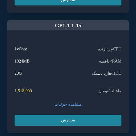
GP1.1-1-15
CPU/پردازنده
1vCore
RAM/حافظه
1024MB
HDD/هارد دیسک
20G
ماهیانه/تومان
1,518,000
مشاهده جزئیات
سفارش