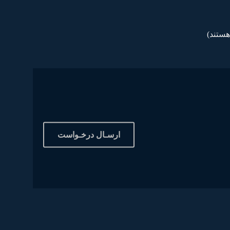
هستند)
ارسـال درخـواست