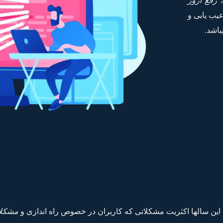
،
رفع ارور
یب یابی و
مشکلا