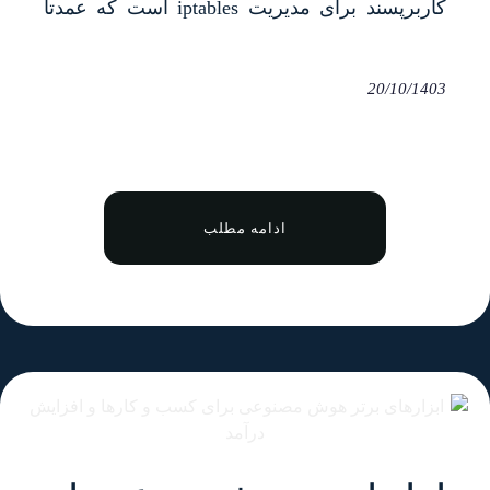
کاربرپسند برای مدیریت iptables است که عمدتاً
روی سرور اوبونتو استفاده می‌شود. این ابزار
فرآیند پیکربندی قوانین شبکه را ساده می‌کند و
20/10/1403
امنیت شبکه را افزایش می‌دهد. برای اطمینان از
درستی و امنیت تنظیمات، اغلب نیاز دارید که
قوانین موجود در UFW&hellip;
ادامه مطلب