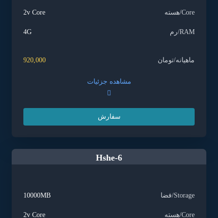
Core/هسته
2v Core
RAM/رم
4G
ماهیانه/تومان
920,000
مشاهده جزئیات
سفارش
Hshe-6
Storage/فضا
10000MB
Core/هسته
2v Core