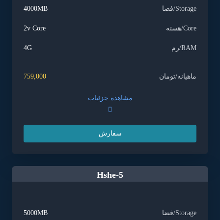
Storage/فضا
4000MB
Core/هسته
2v Core
RAM/رم
4G
ماهیانه/تومان
759,000
مشاهده جزئیات
سفارش
Hshe-5
Storage/فضا
5000MB