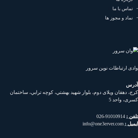
تماس با ما
نماد و مجوز ها
دی ارتباطات نوین سرور
رس
ج، دهقان ويلای دوم، بلوار شهيد بهشتي، كوچه ترابي، ساختمان
ری، واحد 5
فن :
91010914-026
میل :
info@one3erver.com