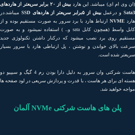
ن وی ام ای) میباشد. این هارد
بیش از ۲۰ برابر سریعتر از هاردهای
Sat
و درعمل
بیش از ۵برابر سریعتر از هاردهای SSD
میباشد.در
رد
NVME
ارتباط هارد با برد سرور به صورت مستقیم بوده و از
کابل واسط (همچون کابل sata و.. ) استفاده نمیشود و به صورت
تقیم روی برد نصب میشود که درکنار داشتن تکنولوژی جدید
عت بالای خواندن و نوشتن ، پل ارتباطی هارد با سرور بسیار
یعتر شده است.
هاست شرکتی وان سرور به دلیل دارا بودن رم 4 گیگ و سیپیو دو
ته ای برای هر هاست ، با قدرت و پردازش سریعی در لود صفحه ها
اجه خواهید شد.
پلن های هاست شرکتی NVMe آلمان