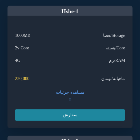
Hshe-1
Storage/فضا
1000MB
Core/هسته
2v Core
RAM/رم
4G
ماهیانه/تومان
230,000
مشاهده جزئیات
سفارش