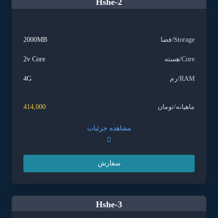
Hshe-2
Storage/فضا
2000MB
Core/هسته
2v Core
RAM/رم
4G
ماهیانه/تومان
414,000
مشاهده جزئیات
سفارش
Hshe-3