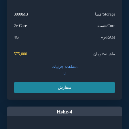
Storage/فضا
3000MB
Core/هسته
2v Core
RAM/رم
4G
ماهیانه/تومان
575,000
مشاهده جزئیات
سفارش
Hshe-4