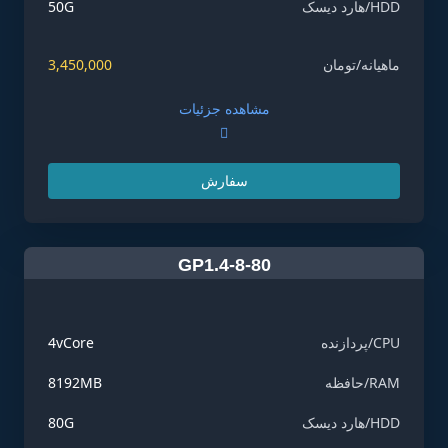
HDD/هارد دیسک
50G
ماهیانه/تومان
3,450,000
مشاهده جزئیات
سفارش
GP1.4-8-80
CPU/پردازنده
4vCore
RAM/حافظه
8192MB
HDD/هارد دیسک
80G