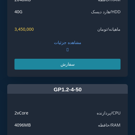
HDD/هارد دیسک
40G
ماهیانه/تومان
3,450,000
مشاهده جزئیات
سفارش
GP1.2-4-50
CPU/پردازنده
2vCore
RAM/حافظه
4096MB