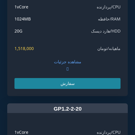
CPU/پردازنده
1vCore
RAM/حافظه
1024MB
HDD/هارد دیسک
20G
ماهیانه/تومان
1,518,000
مشاهده جزئیات
سفارش
GP1.2-2-20
CPU/پردازنده
1vCore