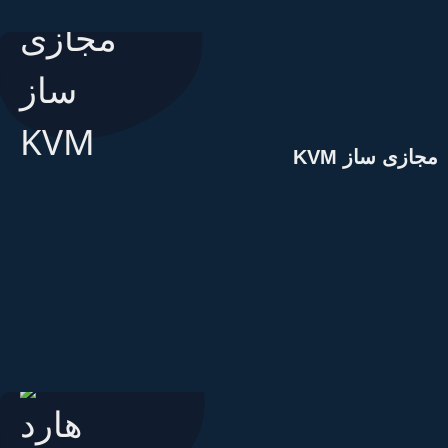
جازی ساز KVM