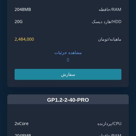
RAM/حافظه
2048MB
HDD/هارد دیسک
20G
ماهیانه/تومان
2,484,000
مشاهده جزئیات
سفارش
GP1.2-2-40-PRO
CPU/پردازنده
2vCore
RAM/حافظه
2048MB