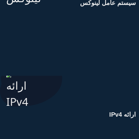
یستم عامل لینوکس
رائه IPv4