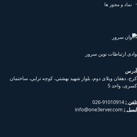
نماد و مجوز ها
دی ارتباطات نوین سرور
رس
ج، دهقان ويلای دوم، بلوار شهيد بهشتي، كوچه ترابي، ساختمان
ری، واحد 5
فن :
91010914-026
میل :
info@one3erver.com