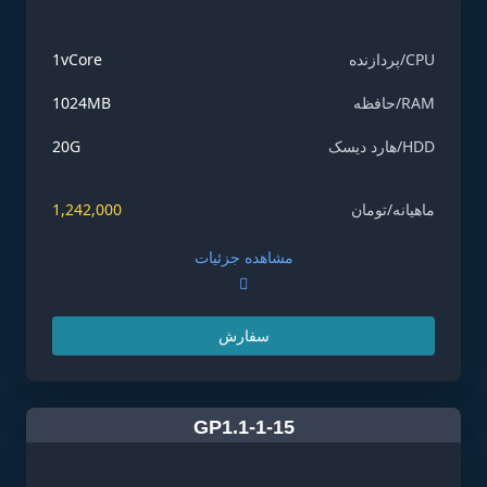
CPU/پردازنده
1vCore
RAM/حافظه
1024MB
HDD/هارد دیسک
20G
ماهیانه/تومان
1,242,000
مشاهده جزئیات
سفارش
GP1.1-1-15