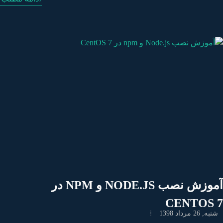
الی یا بازخوردی دارید ، در صورت تمایل در قسمت نظرات آن را
داد نسخه ممکن است متفاوت باشد ، اما چیزی شبیه به این خواهد
وان کنید.
بود: pip 8.1.2 from /usr/lib/python2.7/site-packages (python 2.7)
زارهای توسعه دهنده را نصب کنید ابزارهای توسعه دهنده برای
خت ماژول های پایتون مورد نیاز است ، می توانید آنها را با موارد
زیر نصب کنید: sudo yum install python-develsudo yum groupinstall
'development tools' مدیریت بسته های پایتون با PIP در این بخش چند
تور اساسی مفید پیپ را طی خواهیم کرد. با پیپ می توانیم بسته
هایی را از PyPI ، کنترل نسخه ، پروژه های محلی و از پرونده های
توزیع نصب کنیم. معمولاً بسته های PyPI را نصب خواهید کرد. بیایید
بگوییم که می خواهیم بسته ای به نام twisted نصب کنیم ، می توانیم با
صدور دستور زیر این کار را انجام دهیم: pip install twisted برای حذف
پکیج نصب شده: pip uninstall twisted برای جستجوی بسته های PyPI:
pip search "twisted" برای لیست بسته های نصب شده: pip list برای
آموزش نصب NODE.JS و NPM در
لیست بسته های منسوخ: pip list --outdated نتیجه شما Pip را با
CENTOS 
موفقیت روی سیستم CentOS 7 خود نصب کردید و یاد گرفتید که
ه, 26 مرداد 1398
چگونه به راحتی ماژول های Python را pip نصب و حذف کنید. برای