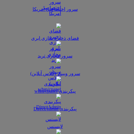
سرور اختصاصی آمریکا
فضای ذخیره سازی ابری
سرور مجازی ترید
سرور وبینار (کلاس آنلاین)
پیکربندی whm/cpanel
پیکربندی DirectAdmin
لایسنس