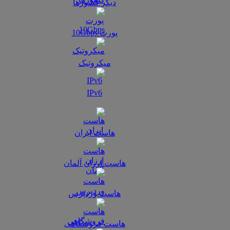
دیگر کشورها
پورت 10Gbps
میکروتیک
IPv6
هاست ایران
هاست ارزان آلمان
هاست وردپرس
هاست فروشگاهی