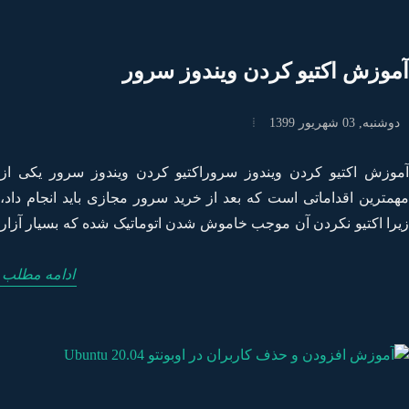
وزش اکتیو کردن ویندوز سرور
نبه, 03 شهریور 1399
وزش اکتیو کردن ویندوز سروراکتیو کردن ویندوز سرور یکی از
مترین اقداماتی است که بعد از خرید سرور مجازی باید انجام داد،
را اکتیو نکردن آن موجب خاموش شدن اتوماتیک شده که بسیار آزار
نده است. در این مقاله آموزش اکتیو کردن ویندوز سرور را به
ادامه مطلب
رت تصویری به شما آموزش خواهیم داد. این آموزش در نسخه های
2008، 2012، 2016 و 2019 به همین شیوه انجام میشود.در صورتی که از
Windows Server 2016/2019 Evaluation استفاده میکنید، ابتدا باید نسخه
ویندوز سرور را تغییر دهید.برای مشاهده آموزش تبدیل Windows
Server 2016 Evaluation به فول ورژن کلیک کنیدهمچنین درصورتی که
ای اتصال به ویندوز سرور مشکل دارید، برای مشاهده آموزش